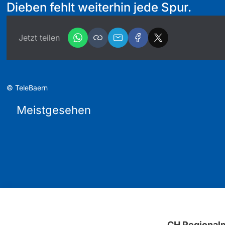
Dieben fehlt weiterhin jede Spur.
Jetzt teilen
©
TeleBaern
Meistgesehen
CH Regional