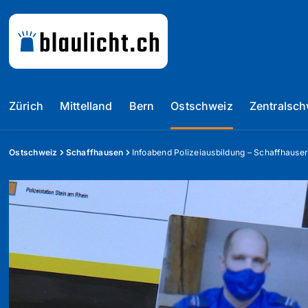
Zürich
Mittelland
Bern
Ostschweiz
Zentralsch
Ostschweiz
Schaffhausen
Infoabend Polizeiausbildung – Schaffhauser