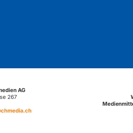
medien AG
sse 267
Medienmitt
@chmedia.ch