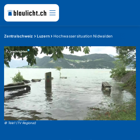
Zentralschweiz
Luzern
Hochwassersituation Nidwalden
©
Tele1 (TV Regional)