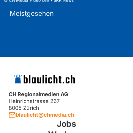
©
CH Media Video Unit / BRK News
Meistgesehen
CH Regionalmedien AG
Heinrichstrasse 267
8005 Zürich
blaulicht@chmedia.ch
Jobs